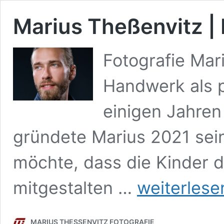
Marius Theßenvitz | 
Fotografie Mar
Handwerk als p
einigen Jahren 
gründete Marius 2021 sein
möchte, dass die Kinder d
Marius
mitgestalten …
weiterlese
Theßenvitz
|
Fotografie
MARIUS THESSENVITZ FOTOGRAFIE